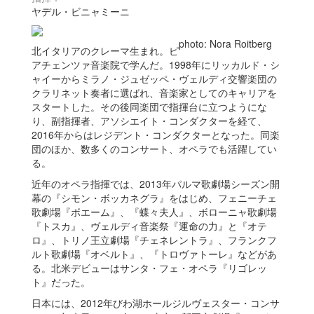
ヤデル・ビニャミーニ
photo: Nora Roitberg
北イタリアのクレーマ生まれ。ピ
アチェンツァ音楽院で学んだ。1998年にリッカルド・シ
ャイーからミラノ・ジュゼッペ・ヴェルディ交響楽団の
クラリネット奏者に選ばれ、音楽家としてのキャリアを
スタートした。その後同楽団で指揮台に立つようにな
り、副指揮者、アソシエイト・コンダクターを経て、
2016年からはレジデント・コンダクターとなった。同楽
団のほか、数多くのコンサート、オペラでも活躍してい
る。
近年のオペラ指揮では、2013年パルマ歌劇場シーズン開
幕の『シモン・ボッカネグラ』をはじめ、フェニーチェ
歌劇場『ボエーム』、『蝶々夫人』、ボローニャ歌劇場
『トスカ』、ヴェルディ音楽祭『運命の力』と『オテ
ロ』、トリノ王立劇場『チェネレントラ』、フランクフ
ルト歌劇場『オベルト』、『トロヴァトーレ』などがあ
る。北米デビューはサンタ・フェ・オペラ『リゴレッ
ト』だった。
日本には、2012年びわ湖ホールジルヴェスター・コンサ