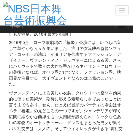
G.ヴェルディ作曲
「椿姫」
全3幕
Toggl
navig
Photo: Yasuko Kageyama / TOR
「椿姫」
Toggl
オペラと恋に落ち、純愛を貫きたいなら――。
navig
誰もが満足、2018年最大の話題！
2016年5月、ローマ歌劇場の『椿姫』公演には、いつもに増
して華やかな人々が集いました。注目の女流映画監督ソフィ
ア・コッポラの演出、イタリアを代表するファッション・デ
ザイナー、ヴァレンティノ・ガラヴァーニによる衣裳、さら
にハリウッドで数々の大作を手がけるネイサン・クロウリー
の美術となれば、オペラ界だけでなく、ファッション界、映
画界が注目する一大イヴェントとなるのは当然のことでし
た。
ヴァレンティノによる美しい衣裳、クロウリーの空間を効果
的に使った美術が、期待に応える素晴らしさであったことは
言うまでもありません。たとえば冒頭のパーティの場面はオ
ペラ『椿姫』の見どころの一つですが、シャンデリアが輝く
広間に緩やかな曲線をもつ大階段が設えられ、シックな色あ
いの本物のオートクチュール・ドレスをまとった男女が集う
パリ社交界は、大人の、そしてヴィオレッタが生きる“裏社交