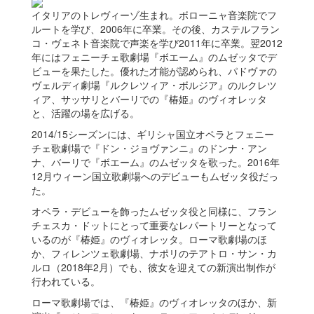
イタリアのトレヴィーゾ生まれ。ボローニャ音楽院でフ
ルートを学び、2006年に卒業。その後、カステルフラン
コ・ヴェネト音楽院で声楽を学び2011年に卒業。翌2012
年にはフェニーチェ歌劇場『ボエーム』のムゼッタでデ
ビューを果たした。優れた才能が認められ、パドヴァの
ヴェルディ劇場『ルクレツィア・ボルジア』のルクレツ
ィア、サッサリとバーリでの『椿姫』のヴィオレッタ
と、活躍の場を広げる。
2014/15シーズンには、ギリシャ国立オペラとフェニー
チェ歌劇場で『ドン・ジョヴァンニ』のドンナ・アン
ナ、バーリで『ボエーム』のムゼッタを歌った。2016年
12月ウィーン国立歌劇場へのデビューもムゼッタ役だっ
た。
オペラ・デビューを飾ったムゼッタ役と同様に、フラン
チェスカ・ドットにとって重要なレパートリーとなって
いるのが『椿姫』のヴィオレッタ。ローマ歌劇場のほ
か、フィレンツェ歌劇場、ナポリのテアトロ・サン・カ
ルロ（2018年2月）でも、彼女を迎えての新演出制作が
行われている。
ローマ歌劇場では、『椿姫』のヴィオレッタのほか、新