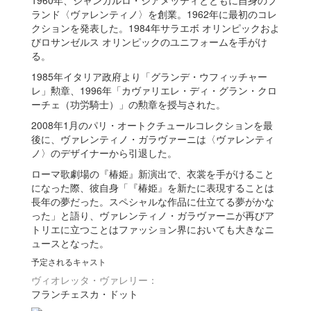
1960年、ジャンカルロ・ジアメッティとともに自身のブ
ランド〈ヴァレンティノ〉を創業。1962年に最初のコレ
クションを発表した。1984年サラエボ オリンピックおよ
びロサンゼルス オリンピックのユニフォームを手がけ
る。
1985年イタリア政府より「グランデ・ウフィッチャー
レ」勲章、1996年「カヴァリエレ・ディ・グラン・クロ
ーチェ（功労騎士）」の勲章を授与された。
2008年1月のパリ・オートクチュールコレクションを最
後に、ヴァレンティノ・ガラヴァーニは〈ヴァレンティ
ノ〉のデザイナーから引退した。
ローマ歌劇場の『椿姫』新演出で、衣裳を手がけること
になった際、彼自身「『椿姫』を新たに表現することは
長年の夢だった。スペシャルな作品に仕立てる夢がかな
った」と語り、ヴァレンティノ・ガラヴァーニが再びア
トリエに立つことはファッション界においても大きなニ
ュースとなった。
予定されるキャスト
ヴィオレッタ・ヴァレリー：
フランチェスカ・ドット