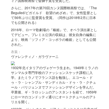
ィア国際映画祭で金獅子賞を受賞した。
さらに、2017年の第70回カンヌ国際映画祭では、「The
Beguiled/ビガイルド 欲望のめざめ」で、女性監督とし
て56年ぶりに監督賞を受賞。（同作は2018年2月に日本
でも公開される）
2016年、ローマ歌劇場の『椿姫』で、オペラ演出家とし
てデビュー。プレミエ公演の収録は、彼女自身の編集に
より、映画「ソフィア・コッポラの椿姫」としても公開
された。
衣装：
ヴァレンティノ・ガラヴァーニ
1932年北イタリアのヴォゲーラ生まれ。1949年ミラノの
サンマルタ専門学校のファッションスケッチ課程に入
学。またミラノでフランス語を勉強し、エコール・ド
ゥ・ラ・シャンブル・サンディカル・ドゥ・ラ・クチュ
ール・パリジェンヌでファッションデザインを学んだ。
卒業後、ギ・ラロッシュのアシスタントを経て、1959年
にローマのコンドッティ通りにオートクチュールのアト
リエを開く。