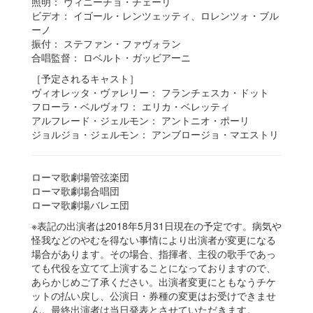
照明：
ヴィニーチョ・チェーリ
ビデオ：
イゴール・レンツェッティ、ロレンツォ・ブル
ーノ
振付：
ステファン・ファヴォラン
合唱監督：
ロベルト・ガッビアーニ
［予定されるキャスト］
ヴィオレッタ・ヴァレリー：
フランチェスカ・ドット
フローラ・ベルヴォワ：
エリカ・ベレッティ
アルフレード・ジェルモン：
アントニオ・ポーリ
ジョルジョ・ジェルモン：
アンブロージョ・マエストリ
ローマ歌劇場管弦楽団
ローマ歌劇場合唱団
ローマ歌劇場バレエ団
※表記の出演者は2018年5月31日現在の予定です。病気や
怪我などのやむを得ない事情により出演者が変更になる
場合があります。その場合、指揮者、主役の歌手であっ
ても代役を立てて上演することになっておりますので、
あらかじめご了承ください。出演者変更にともなうチケ
ットの払い戻し、公演日・券種の変更はお受けできませ
ん。最終出演者は当日発表とさせていただきます。