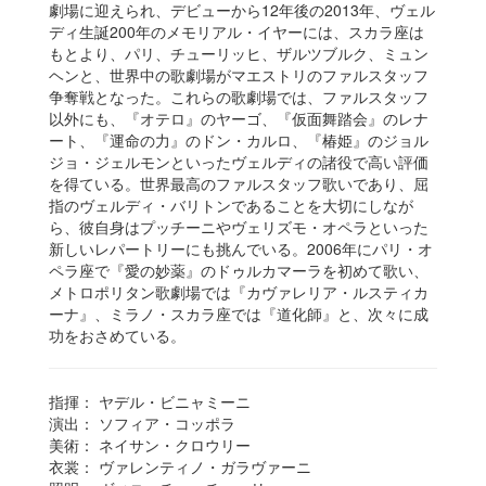
劇場に迎えられ、デビューから12年後の2013年、ヴェル
ディ生誕200年のメモリアル・イヤーには、スカラ座は
もとより、パリ、チューリッヒ、ザルツブルク、ミュン
ヘンと、世界中の歌劇場がマエストリのファルスタッフ
争奪戦となった。これらの歌劇場では、ファルスタッフ
以外にも、『オテロ』のヤーゴ、『仮面舞踏会』のレナ
ート、『運命の力』のドン・カルロ、『椿姫』のジョル
ジョ・ジェルモンといったヴェルディの諸役で高い評価
を得ている。世界最高のファルスタッフ歌いであり、屈
指のヴェルディ・バリトンであることを大切にしなが
ら、彼自身はプッチーニやヴェリズモ・オペラといった
新しいレパートリーにも挑んでいる。2006年にパリ・オ
ペラ座で『愛の妙薬』のドゥルカマーラを初めて歌い、
メトロポリタン歌劇場では『カヴァレリア・ルスティカ
ーナ』、ミラノ・スカラ座では『道化師』と、次々に成
功をおさめている。
指揮：
ヤデル・ビニャミーニ
演出：
ソフィア・コッポラ
美術：
ネイサン・クロウリー
衣裳：
ヴァレンティノ・ガラヴァーニ