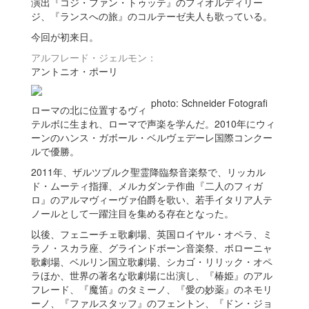
演出『コジ・ファン・トゥッテ』のフィオルディリー
ジ、『ランスへの旅』のコルテーゼ夫人も歌っている。
今回が初来日。
アルフレード・ジェルモン：
アントニオ・ポーリ
photo: Schneider Fotografi
ローマの北に位置するヴィ
テルボに生まれ、ローマで声楽を学んだ。2010年にウィ
ーンのハンス・ガボール・ベルヴェデーレ国際コンクー
ルで優勝。
2011年、ザルツブルク聖霊降臨祭音楽祭で、リッカル
ド・ムーティ指揮、メルカダンテ作曲『二人のフィガ
ロ』のアルマヴィーヴァ伯爵を歌い、若手イタリア人テ
ノールとして一躍注目を集める存在となった。
以後、フェニーチェ歌劇場、英国ロイヤル・オペラ、ミ
ラノ・スカラ座、グラインドボーン音楽祭、ボローニャ
歌劇場、ベルリン国立歌劇場、シカゴ・リリック・オペ
ラほか、世界の著名な歌劇場に出演し、『椿姫』のアル
フレード、『魔笛』のタミーノ、『愛の妙薬』のネモリ
ーノ、『ファルスタッフ』のフェントン、『ドン・ジョ