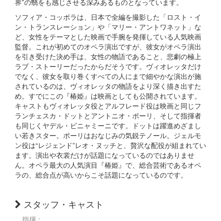
界”の翳をも感じさせる深みあるものとなっています。
ソフィア・コッポラは、日本で全編を撮影した「ロスト・イ
ン・トランスレーション」や「マリー・アントワネット」な
ど、女性をテーマとした映画で手腕を発揮している人気映画
監督。これが初めてのオペラ演出ですが、彼女がオペラ演出
を引き受けた決め手は、女性の物語であること、悲劇の極上
ラブ・ストーリーだったからだそうです。ヴィオレッタだけ
でなく、彼女を取り巻くすべての人にまで細やかな演出が施
されているのは、ヴィオレッタの物語をより深く描き出すた
め。すでにこの『椿姫』は映画としても公開されています。
キャストもヴィオレッタ役とアルフレード役は映画と同じフ
ランチェスカ・ドットとアントニオ・ポーリ、そして指揮者
も同じくヤデル・ビニャミーニです。ドットは躍進めざまし
い若きスター。ポーリはおなじみの気鋭テノール。ジェルモ
ン役は“レジェンド”レオ・ヌッチと、贅沢な配役が組まれてい
ます。演出や衣裳だけが話題になっているのではありませ
ん。オペラ最大の人気演目『椿姫』で、総合芸術であるオペ
ラの、総合点が高いからこそ話題になっているのです。
スタッフ・キャスト
指揮：