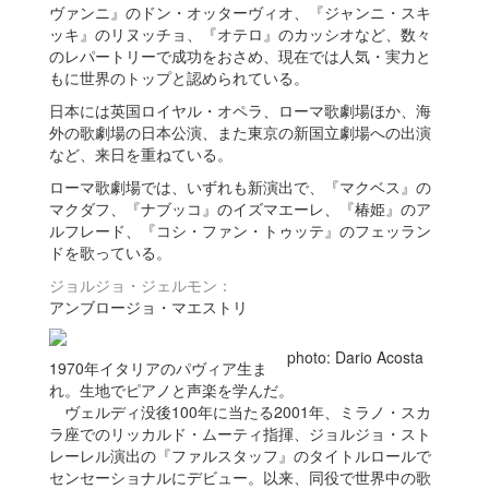
ヴァンニ』のドン・オッターヴィオ、『ジャンニ・スキ
ッキ』のリヌッチョ、『オテロ』のカッシオなど、数々
のレパートリーで成功をおさめ、現在では人気・実力と
もに世界のトップと認められている。
日本には英国ロイヤル・オペラ、ローマ歌劇場ほか、海
外の歌劇場の日本公演、また東京の新国立劇場への出演
など、来日を重ねている。
ローマ歌劇場では、いずれも新演出で、『マクベス』の
マクダフ、『ナブッコ』のイズマエーレ、『椿姫』のア
ルフレード、『コシ・ファン・トゥッテ』のフェッラン
ドを歌っている。
ジョルジョ・ジェルモン：
アンブロージョ・マエストリ
photo: Dario Acosta
1970年イタリアのパヴィア生ま
れ。生地でピアノと声楽を学んだ。
ヴェルディ没後100年に当たる2001年、ミラノ・スカ
ラ座でのリッカルド・ムーティ指揮、ジョルジョ・スト
レーレル演出の『ファルスタッフ』のタイトルロールで
センセーショナルにデビュー。以来、同役で世界中の歌