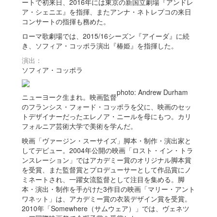
ートで初来日、2016年には東京の新国立劇場『アンドレ
ア・シェニエ』を指揮、またアンナ・ネトレプコの来日
コンサートの指揮も務めた。
ローマ歌劇場では、2015/16シーズン『アイーダ』に続
き、ソフィア・コッポラ演出『椿姫』を指揮した。
演出：
ソフィア・コッポラ
photo: Andrew Durham
ニューヨーク生まれ。映画監督
のフランシス・フォード・コッポラを父に、映画のセッ
トデザイナーだったエレノア・ニールを母にもつ。カリ
フォルニア芸術大学で美術を学んだ。
映画「ヴァージン・スーサイズ」脚本・制作・演出家と
してデビュー。2004年公開の映画「ロスト・イン・トラ
ンスレーション」ではアカデミー賞のオリジナル脚本賞
を受賞、また監督賞とプロデューサーとして作品賞にノ
ミネートされ、一躍女流監督として注目を集める。脚
本・演出・制作を手がけた3作目の映画「マリー・アント
ワネット」は、アカデミー賞の衣装デザイン賞を受賞。
2010年「Somewhere（サムウェア）」では、ヴェネツ