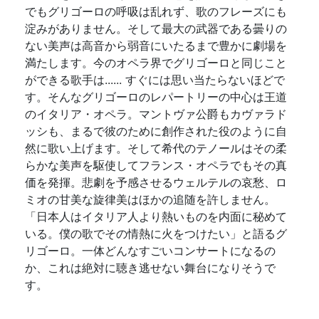
でもグリゴーロの呼吸は乱れず、歌のフレーズにも
淀みがありません。そして最大の武器である曇りの
ない美声は高音から弱音にいたるまで豊かに劇場を
満たします。今のオペラ界でグリゴーロと同じこと
ができる歌手は...... すぐには思い当たらないほどで
す。そんなグリゴーロのレパートリーの中心は王道
のイタリア・オペラ。マントヴァ公爵もカヴァラド
ッシも、まるで彼のために創作された役のように自
然に歌い上げます。そして希代のテノールはその柔
らかな美声を駆使してフランス・オペラでもその真
価を発揮。悲劇を予感させるウェルテルの哀愁、ロ
ミオの甘美な旋律美はほかの追随を許しません。
「日本人はイタリア人より熱いものを内面に秘めて
いる。僕の歌でその情熱に火をつけたい」と語るグ
リゴーロ。一体どんなすごいコンサートになるの
か、これは絶対に聴き逃せない舞台になりそうで
す。