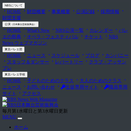
NBS
について
HOME
財団概要
事業概要
公演記録
採用情報
財団支援
公演
（日本舞台芸術振興会）
HOME
What's New
NBS公演一覧
カレンダー
バレ
エの祭典
オペラ・フェスティバル
チケット
NBS
News ウェブマガジン
東京バレエ団
HOME
ニュース
スケジュール
ブログ
カンパニー
スタッフ＆ダンサー
レパートリー
クラブ・アッサン
ブレ
東京バレエ学校
HOME
子どものためのクラス
大人のためのクラス
ニュース
お問い合わせ
生徒専用サイト
職員専用
サイト
アクセス
毎月第1水曜日と第3水曜日更新
MENU
ホーム