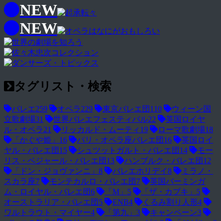
NEW
NEW
タグリスト・検索
バレエ
259
オペラ
229
東京バレエ団
110
ウィーン国
立歌劇場
31
世界バレエフェスティバル
22
英国ロイヤ
ル・オペラ
21
リッカルド・ムーティ
19
ローマ歌劇場
18
「かぐや姫」
16
パリ・オペラ座バレエ団
16
英国ロイ
ヤル・バレエ団
15
シュツットガルト・バレエ団
14
モー
リス・ベジャール・バレエ団
13
ハンブルク・バレエ団
12
「ドン・ジョヴァンニ」
8
バレエホリデイ
8
ミラノ・
スカラ座
7
モンテカルロ・バレエ団
7
英国バーミンガ
ム・ロイヤル・バレエ団
6
「M」
5
「ザ・カブキ」
5
オーストラリア・バレエ団
5
ENB
4
くるみ割り人形
4
ワルトラウト・マイヤー
4
「第九」
3
キャンペーン
3