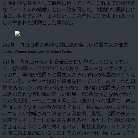
り演劇的な舞台として観客に迫ってくる。これまでの伝統的
な『フィガロの結婚』とは一線を画した、刺激的で底抜けに
面白い舞台であり、まさにいまこの時代にこそ生まれるべく
して生まれた溌溂とした舞台だ。
第2幕 ロココ調の典雅な雰囲気が美しい伯爵夫人の部屋
Photo: Wiener-staatsoper / Michael Poehn
第1幕。幕が上がると舞台全面が白い壁のようになってい
て、背の高いドアが3つ並んでおり、真ん中はスザンナとフ
ィガロ、両側が伯爵と伯爵夫人のそれぞれの部屋のドアとな
っている。スザンナは朝の掃除を行っていて、ありふれた日
常であるいつもの1日が始まるのだ。第2幕は伯爵夫人のロコ
コ調の典雅な雰囲気の美しい部屋。第3幕は大きな絵が飾ら
れた大広間。一転して第４幕は暗い庭のような世界で、舞台
全面に大きな平らの台が設えてあり、横の白い壁に人物のシ
ルエットが増幅されて映るのが印象的。最後、伯爵の夫人へ
の詫びをもって一応の結末を迎えるが、果たして伯爵の横暴
さはほんとうにこれで終わるのか。最後全員のアンサンブル
の間に第１幕の白い３つのドアの冒頭と同じ場面に戻って幕