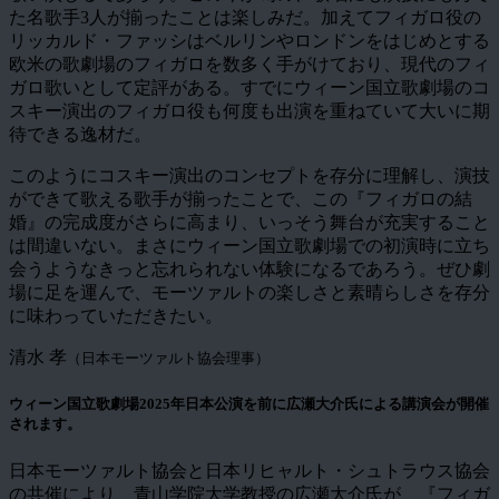
た名歌手3人が揃ったことは楽しみだ。加えてフィガロ役の
リッカルド・ファッシはベルリンやロンドンをはじめとする
欧米の歌劇場のフィガロを数多く手がけており、現代のフィ
ガロ歌いとして定評がある。すでにウィーン国立歌劇場のコ
スキー演出のフィガロ役も何度も出演を重ねていて大いに期
待できる逸材だ。
このようにコスキー演出のコンセプトを存分に理解し、演技
ができて歌える歌手が揃ったことで、この『フィガロの結
婚』の完成度がさらに高まり、いっそう舞台が充実すること
は間違いない。まさにウィーン国立歌劇場での初演時に立ち
会うようなきっと忘れられない体験になるであろう。ぜひ劇
場に足を運んで、モーツァルトの楽しさと素晴らしさを存分
に味わっていただきたい。
清水 孝
（日本モーツァルト協会理事）
ウィーン国立歌劇場2025年日本公演を前に広瀬大介氏による講演会が開催
されます。
日本モーツァルト協会と日本リヒャルト・シュトラウス協会
の共催により、青山学院大学教授の広瀬大介氏が、『フィガ