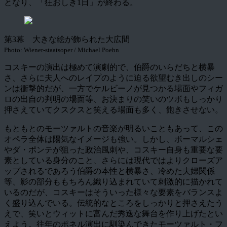
となり、「狂おしき1日」が終わる。
第3幕 大きな絵が飾られた大広間
Photo: Wiener-staatsoper / Michael Poehn
コスキーの演出は極めて演劇的で、伯爵のいらだちと横暴
さ、さらに夫人へのレイプのように迫る欲望むき出しのシー
ンは衝撃的だが、一方でケルビーノが見つかる場面やフィガ
ロの出自の判明の場面等、お決まりの笑いのツボもしっかり
押さえていてクスクスと笑える場面も多く、飽きさせない。
もともとのモーツァルトの音楽が明るいこともあって、この
オペラ全体は陽気なイメージも強い。しかし、ボーマルシェ
やダ・ポンテが狙った政治風刺や、コスキー自身も重要な要
素としている身分のこと、さらには現代ではよりクローズア
ップされるであろう伯爵の本性と横暴さ、冷めた夫婦関係
等、影の部分ももちろん織り込まれていて刺激的に描かれて
いるのだが、コスキーはそういった様々な要素をバランスよ
く盛り込んでいる。伝統的なところをしっかりと押さえたう
えで、笑いとウィットに富んだ秀逸な舞台を作り上げたとい
えよう。往年のポネル演出に馴染んできたモーツァルト・フ