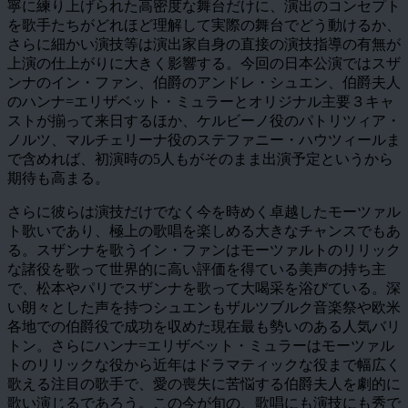
寧に練り上げられた高密度な舞台だけに、演出のコンセプト
を歌手たちがどれほど理解して実際の舞台でどう動けるか、
さらに細かい演技等は演出家自身の直接の演技指導の有無が
上演の仕上がりに大きく影響する。今回の日本公演ではスザ
ンナのイン・ファン、伯爵のアンドレ・シュエン、伯爵夫人
のハンナ=エリザベット・ミュラーとオリジナル主要３キャ
ストが揃って来日するほか、ケルビーノ役のパトリツィア・
ノルツ、マルチェリーナ役のステファニー・ハウツィールま
で含めれば、初演時の5人もがそのまま出演予定というから
期待も高まる。
さらに彼らは演技だけでなく今を時めく卓越したモーツァル
ト歌いであり、極上の歌唱を楽しめる大きなチャンスでもあ
る。スザンナを歌うイン・ファンはモーツァルトのリリック
な諸役を歌って世界的に高い評価を得ている美声の持ち主
で、松本やパリでスザンナを歌って大喝采を浴びている。深
い朗々とした声を持つシュエンもザルツブルク音楽祭や欧米
各地での伯爵役で成功を収めた現在最も勢いのある人気バリ
トン。さらにハンナ=エリザベット・ミュラーはモーツァル
トのリリックな役から近年はドラマティックな役まで幅広く
歌える注目の歌手で、愛の喪失に苦悩する伯爵夫人を劇的に
歌い演じるであろう。この今が旬の、歌唱にも演技にも秀で