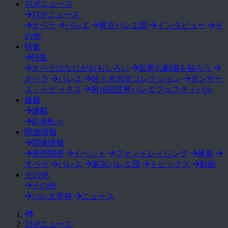
TOPニュース
TOPニュース
オペラ
バレエ
東京バレエ団
インタビュー
そ
の他
特集
特集
オペラはなにがおもしろい
世界の劇場を知ろう
オペラ
バレエ
佐々木忠次コレクション
ダンサー
ズ・トピックス
第16回世界バレエフェスティバル
連載
連載
起承転々
関連情報
関連情報
発売関係
イベント
ファンドレイジング
募集
オペラ
バレエ
東京バレエ団
トピックス
動画
その他
その他
バレエ学校
ニュース
TOPニュース