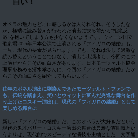
白い！
オペラの魅力をどこに感じるかは人それぞれ。そうしたな
か、極端に読み替えが行われた演出に観る前から"拒絶反
応"を抱いてしまう方も少なくないようです。ウィーン国立
歌劇場2025年日本公演で上演される『フィガロの結婚』も、
一見、現代の要素が見られます。でも、それは決して過激な
読み替えということではなく、演出も出演者も、今回のこの
上演だからこその面白さがあります。日本モーツァルト協会
理事を務める清水孝さんに、今回の『フィガロの結婚』だか
らこその面白さを紹介してもらいます。
往年のポネル演出に馴染んできたモーツァルト・ファンで
も、伝統を踏まえ、笑いとウィットに富んだ秀逸な舞台を作
り上げたコスキー演出は、現代の『フィガロの結婚』として
楽しめる舞台に
新しい『フィガロの結婚』だ。このオペラが大好きだという
現代の鬼才バリー・コスキー演出の舞台は典雅な雰囲気とい
うよりは、現代的でスピーディな演技を主軸とした、文字通