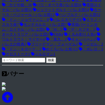
「かぐや姫」
16
パリ・オペラ座バレエ団
16
英国ロイ
ヤル・バレエ団
15
シュツットガルト・バレエ団
14
モー
リス・ベジャール・バレエ団
13
ハンブルク・バレエ団
12
「ドン・ジョヴァンニ」
8
バレエホリデイ
8
ミラノ・
スカラ座
7
モンテカルロ・バレエ団
7
英国バーミンガ
ム・ロイヤル・バレエ団
6
「M」
5
「ザ・カブキ」
5
オーストラリア・バレエ団
5
ENB
4
くるみ割り人形
4
ワルトラウト・マイヤー
4
「第九」
3
キャンペーン
3
バレエの祭典
3
フリーデマン・フォーゲル
3
「ジゼル」
2
「ドン・キホーテ」
2
めぐろバレエ祭り
2
「ボレロ」
1
クロストーク
1
ジルロマン
1
バナー