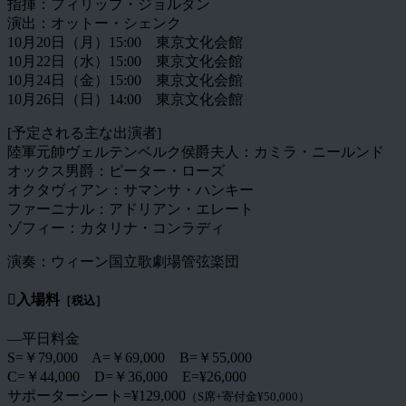
指揮：フィリップ・ジョルダン
演出：オットー・シェンク
10月20日（月）15:00 東京文化会館
10月22日（水）15:00 東京文化会館
10月24日（金）15:00 東京文化会館
10月26日（日）14:00 東京文化会館
[予定される主な出演者]
陸軍元帥ヴェルテンベルク侯爵夫人：カミラ・ニールンド
オックス男爵：ピーター・ローズ
オクタヴィアン：サマンサ・ハンキー
ファーニナル：アドリアン・エレート
ゾフィー：カタリナ・コンラディ
演奏：ウィーン国立歌劇場管弦楽団
入場料
［税込］
―平日料金
S=￥79,000 A=￥69,000 B=￥55,000
C=￥44,000 D=￥36,000 E=¥26,000
サポーターシート=¥129,000
（S席+寄付金¥50,000）