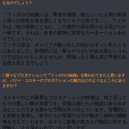
なるのでしょう？
『フィガロの結婚』は、希望や感情、嘘といった人間の本質
と個々の存在を巡る美しくもワイルドな旅です...... 。フィガ
ロは、他の役柄とともに、この傑作の花を咲かせる花びらの
一枚です。それは、台本の精神に忠実なカーネーションあた
りでしょうか。
フィガロ役は、キャリアの駆け出しの頃からずっと私ととも
にありました。歌唱的には、最もやりがいのある役というわ
けではないかもしれませんが、間違いなく最も演じ甲斐のあ
る役と言えるでしょう。
様々なプロダクションで『フィガロの結婚』を歌われてきたと思います
が、バリー・コスキーのプロダクションの魅力はどのようなところにあり
ますか？
コスキーのこの豪華なプロダクションの特徴は、何と言って
もその美しい舞台装置です。登場人物たちが物語に命を吹き
込むことのできる豊かな空間を作り出しています。音響的に
も効果を発揮し、歌手たちの登場の仕方や動きに独特の躍動
感を与えてくれます。おそらく観客の皆さんの物語に対する
理解も、より深められていると思います。