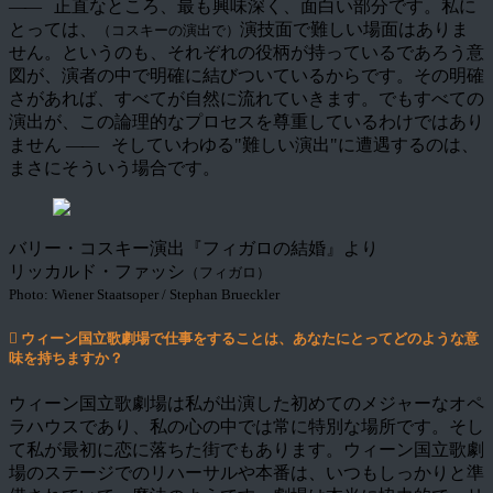
――
正直なところ、最も興味深く、面白い部分です。私に
とっては、
演技面で難しい場面はありま
（コスキーの演出で）
せん。というのも、それぞれの役柄が持っているであろう意
図が、演者の中で明確に結びついているからです。その明確
さがあれば、すべてが自然に流れていきます。でもすべての
演出が、この論理的なプロセスを尊重しているわけではあり
ません
――
そしていわゆる"難しい演出"に遭遇するのは、
まさにそういう場合です。
バリー・コスキー演出『フィガロの結婚』より
リッカルド・ファッシ
（フィガロ）
Photo: Wiener Staatsoper / Stephan Brueckler
ウィーン国立歌劇場で仕事をすることは、あなたにとってどのような意
味を持ちますか？
ウィーン国立歌劇場は私が出演した初めてのメジャーなオペ
ラハウスであり、私の心の中では常に特別な場所です。そし
て私が最初に恋に落ちた街でもあります。ウィーン国立歌劇
場のステージでのリハーサルや本番は、いつもしっかりと準