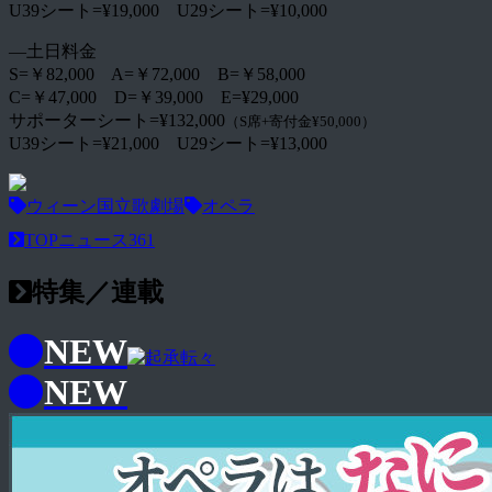
U39シート=¥19,000 U29シート=¥10,000
―土日料金
S=￥82,000 A=￥72,000 B=￥58,000
C=￥47,000 D=￥39,000 E=¥29,000
サポーターシート=¥132,000
（S席+寄付金¥50,000）
U39シート=¥21,000 U29シート=¥13,000
ウィーン国立歌劇場
オペラ
TOPニュース
361
特集／連載
NEW
NEW