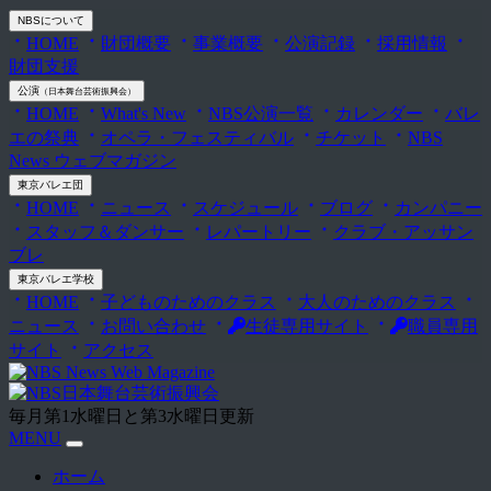
NBS
について
HOME
財団概要
事業概要
公演記録
採用情報
財団支援
公演
（日本舞台芸術振興会）
HOME
What's New
NBS公演一覧
カレンダー
バレ
エの祭典
オペラ・フェスティバル
チケット
NBS
News ウェブマガジン
東京バレエ団
HOME
ニュース
スケジュール
ブログ
カンパニー
スタッフ＆ダンサー
レパートリー
クラブ・アッサン
ブレ
東京バレエ学校
HOME
子どものためのクラス
大人のためのクラス
ニュース
お問い合わせ
生徒専用サイト
職員専用
サイト
アクセス
毎月第1水曜日と第3水曜日更新
MENU
ホーム