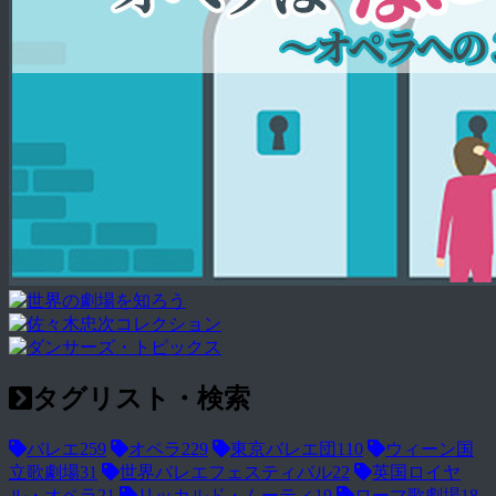
タグリスト・検索
バレエ
259
オペラ
229
東京バレエ団
110
ウィーン国
立歌劇場
31
世界バレエフェスティバル
22
英国ロイヤ
ル・オペラ
21
リッカルド・ムーティ
19
ローマ歌劇場
18