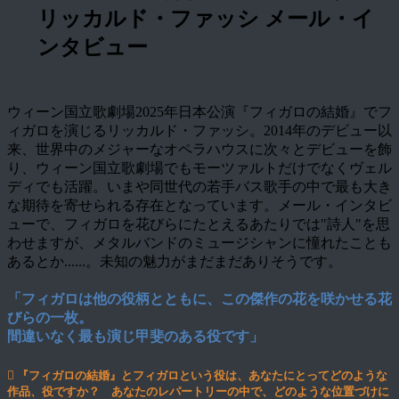
リッカルド・ファッシ メール・イ
ンタビュー
ウィーン国立歌劇場2025年日本公演『フィガロの結婚』でフ
ィガロを演じるリッカルド・ファッシ。2014年のデビュー以
来、世界中のメジャーなオペラハウスに次々とデビューを飾
り、ウィーン国立歌劇場でもモーツァルトだけでなくヴェル
ディでも活躍。いまや同世代の若手バス歌手の中で最も大き
な期待を寄せられる存在となっています。メール・インタビ
ューで、フィガロを花びらにたとえるあたりでは"詩人"を思
わせますが、メタルバンドのミュージシャンに憧れたことも
あるとか......。未知の魅力がまだまだありそうです。
「フィガロは他の役柄とともに、この傑作の花を咲かせる花
びらの一枚。
間違いなく最も演じ甲斐のある役です」
『フィガロの結婚』とフィガロという役は、あなたにとってどのような
作品、役ですか？ あなたのレパートリーの中で、どのような位置づけに