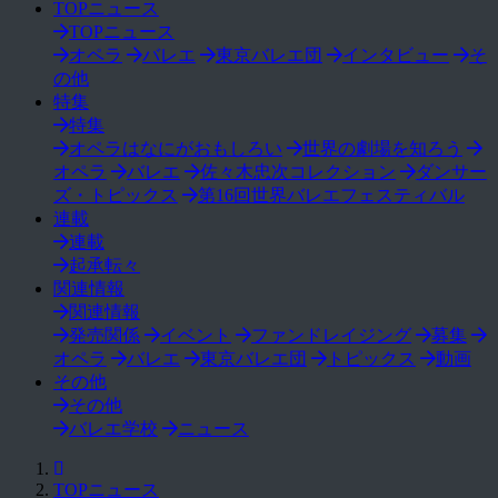
TOPニュース
TOPニュース
オペラ
バレエ
東京バレエ団
インタビュー
そ
の他
特集
特集
オペラはなにがおもしろい
世界の劇場を知ろう
オペラ
バレエ
佐々木忠次コレクション
ダンサー
ズ・トピックス
第16回世界バレエフェスティバル
連載
連載
起承転々
関連情報
関連情報
発売関係
イベント
ファンドレイジング
募集
オペラ
バレエ
東京バレエ団
トピックス
動画
その他
その他
バレエ学校
ニュース
TOPニュース