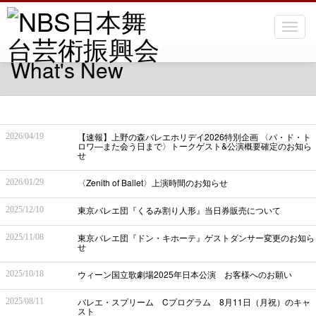
Toggle
What's New
【速報】上野の森バレエホリデイ2026特別企画 〈パ・ド・ト
2026/04/19
ロワ―また会う日まで〉トークゲスト&公演概要確定のお知ら
せ
〈Zenith of Ballet〉上演時間のお知らせ
2026/01/29
東京バレエ団『くるみ割り人形』当日券販売について
2025/12/10
東京バレエ団『ドン・キホーテ』ゲストダンサー変更のお知ら
2025/11/08
せ
ウィーン国立歌劇場2025年日本公演 お客様へのお願い
2025/10/18
バレエ・スプリーム Cプログラム 8月11日（月祝）のキャ
2025/08/11
スト