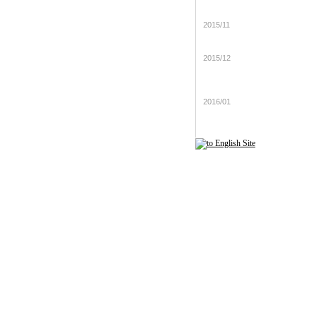
東京バレエ団「ドン・キホーテ
2015/11
シュツットガルト・バレエ団
2015/12
シルヴィ・ギエム＜ライフ・イ
ン・プログレス＞
2016/01
リッカルド・ムーティ指揮 シカ
交響楽団