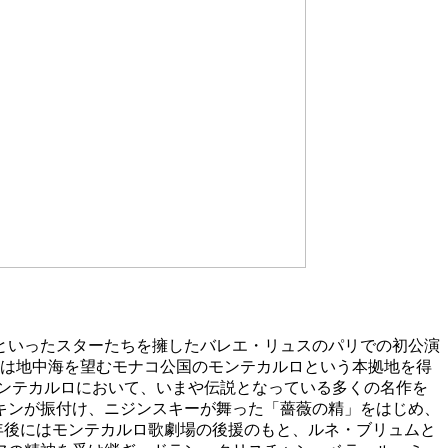
といったスターたちを擁したバレエ・リュスのパリでの初公演
スは地中海を望むモナコ公国のモンテカルロという本拠地を得
モンテカルロにおいて、いまや伝説となっている多くの名作を
キンが振付け、ニジンスキーが舞った「薔薇の精」をはじめ、
年後にはモンテカルロ歌劇場の後援のもと、ルネ・ブリュムと