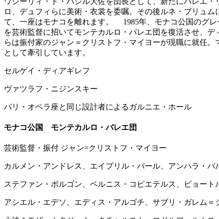
ワシーリィ・ド・バジル大佐を団長として、新たにバレエ・
ロ、デュフィらに美術・衣裳を委嘱。その後ルネ・ブリュムに
て、一座はモナコを離れます。 1985年、モナコ公国のグ
を芸術監督に招いてモンテカルロ・バレエ団を復活させ、ディ
らは振付家のジャン＝クリストフ・マイヨーが現職に就任。
として牽引しています。
セルゲイ・ディアギレフ
ヴァツラフ・ニジンスキー
パリ・オペラ座と同じ設計者によるガルニエ・ホール
モナコ公国 モンテカルロ・バレエ団
芸術監督・振付 ジャン=クリストフ・マイヨー
カルメン・アンドレス、エイプリル・バール、アンハラ・バ
ステファン・ボルゴン、ベルニス・コピエテルス、ピョート
アシエル・エデソ、エディス・アルゴチ、サブリ・ガレム＝