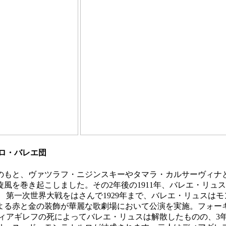
ロ・バレエ団
フのもと、ヴァツラフ・ニジンスキーやタマラ・カルサーヴィナ
風を巻き起こしました。その2年後の1911年、バレエ・リュ
第一次世界大戦をはさんで1929年まで、バレエ・リュスは
よる赤と金の装飾が華麗な歌劇場において公演を実施。フォー
ィアギレフの死によってバレエ・リュスは解散したものの、3