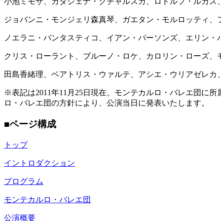
小池ミモザ、カタジェナ・クチャルスカ、ロドルフ・ルカス
ジョバンニ・モンジェリ森真琴、ガエタン・モルロッティ、
ノエラニ・バンタスティコ、イアン・パーソンズ、エリン・
クリス・ローラント、ブルーノ・ロケ、カロリン・ローズ、
田島香緒理、ベアトリス・ウァルテ、アシエ・ウリアゼレカ
※表記は2011年11月25日現在、モンテカルロ・バレエ
ロ・バレエ団の方針により、公演当日に発表いたします。
■ページ構成
トップ
イントロダクション
プログラム
モンテカルロ・バレエ団
公演概要