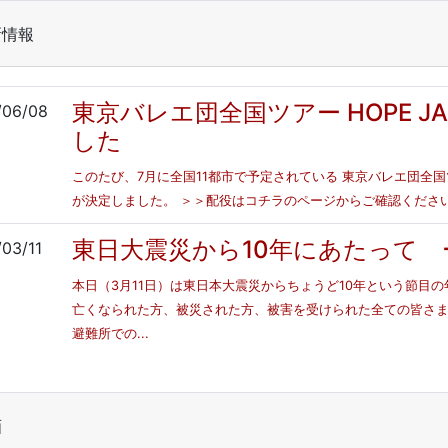
新情報
東京バレエ団全国ツアー HOPE JA
/06/08
した
このたび、7月に全国11都市で予定されている 東京バレエ団全国ツアー
が決定しました。 ＞＞配役はコチラのページからご確認ください.
東日大震災から10年にあたって ーHO
/03/11
本日（3月11日）は東日本大震災からちょうど10年という節目
亡くなられた方、被災された方、被害を受けられた全ての皆さ
避難所での...
画