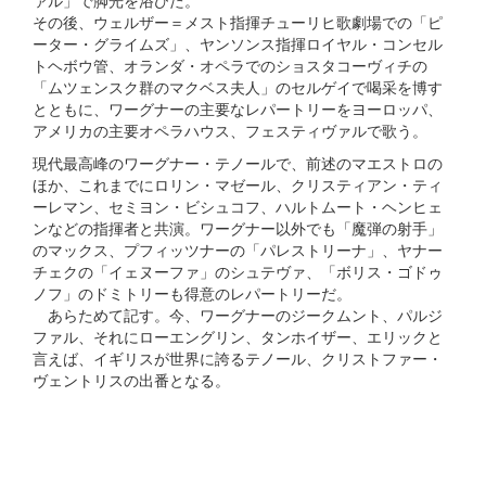
ァル」で脚光を浴びた。
その後、ウェルザー＝メスト指揮チューリヒ歌劇場での「ピ
ーター・グライムズ」、ヤンソンス指揮ロイヤル・コンセル
トヘボウ管、オランダ・オペラでのショスタコーヴィチの
「ムツェンスク群のマクベス夫人」のセルゲイで喝采を博す
とともに、ワーグナーの主要なレパートリーをヨーロッパ、
アメリカの主要オペラハウス、フェスティヴァルで歌う。
現代最高峰のワーグナー・テノールで、前述のマエストロの
ほか、これまでにロリン・マゼール、クリスティアン・ティ
ーレマン、セミヨン・ビシュコフ、ハルトムート・ヘンヒェ
ンなどの指揮者と共演。ワーグナー以外でも「魔弾の射手」
のマックス、プフィッツナーの「パレストリーナ」、ヤナー
チェクの「イェヌーファ」のシュテヴァ、「ボリス・ゴドゥ
ノフ」のドミトリーも得意のレパートリーだ。
あらためて記す。今、ワーグナーのジークムント、パルジ
ファル、それにローエングリン、タンホイザー、エリックと
言えば、イギリスが世界に誇るテノール、クリストファー・
ヴェントリスの出番となる。