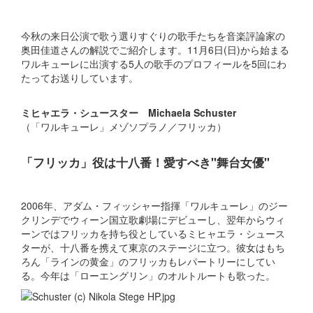
今秋の来日公演で歌う選りすぐりの歌手たちを音楽評論家の
奥田佳道さんの解説でご紹介します。11月6日(日)から始まる
ワルキューレに出演する5人の歌手のプロフィールを5回にわ
たってお送りしています。
ミヒャエラ・シュースター Michaela Schuster
（「ワルキューレ」メゾソプラノ／フリッカ）
「フリッカ」役は十八番！愛すべき"舞台女優"
2006年、アダム・フィッシャー指揮「ワルキューレ」のジー
クリンデでウィーン国立歌劇場にデビューし、翌年からウィ
ーンではフリッカを持ち役としているミヒャエラ・シュース
ターが、十八番を携えて東京のステージに立つ。彼女はもち
ろん「ラインの黄金」のフリッカもレパートリーにしてい
る。今年は「ローエングリン」のオルトルートも歌った。