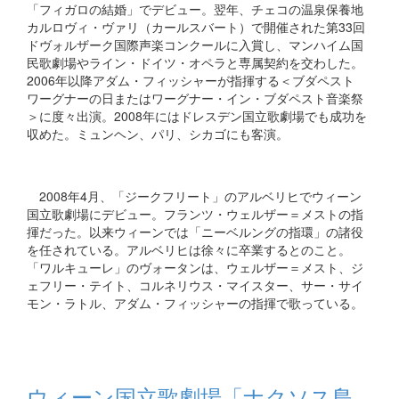
「フィガロの結婚」でデビュー。翌年、チェコの温泉保養地
カルロヴィ・ヴァリ（カールスバート）で開催された第33回
ドヴォルザーク国際声楽コンクールに入賞し、マンハイム国
民歌劇場やライン・ドイツ・オペラと専属契約を交わした。
2006年以降アダム・フィッシャーが指揮する＜ブダペスト
ワーグナーの日またはワーグナー・イン・ブダペスト音楽祭
＞に度々出演。2008年にはドレスデン国立歌劇場でも成功を
収めた。ミュンヘン、パリ、シカゴにも客演。
2008年4月、「ジークフリート」のアルベリヒでウィーン
国立歌劇場にデビュー。フランツ・ウェルザー＝メストの指
揮だった。以来ウィーンでは「ニーベルングの指環」の諸役
を任されている。アルベリヒは徐々に卒業するとのこと。
「ワルキューレ」のヴォータンは、ウェルザー＝メスト、ジ
ェフリー・テイト、コルネリウス・マイスター、サー・サイ
モン・ラトル、アダム・フィッシャーの指揮で歌っている。
ウィーン国立歌劇場「ナクソス島