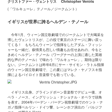
クリストファー・ヴェントリス Christopher Ventris
(「ワルキューレ」テノール／ジークムント）
イギリスが世界に誇るヘルデン・テノール
今年1月、ウィーン国立歌劇場でのジークムントで大喝采を
博したヴェントリスが、この役で東京のステージに舞い戻っ
てくる！ もちろんウィーンで指揮をしたアダム・フィッシ
ャーも一緒だ。叙情美も烈しい情趣もお任せあれの、今をと
きめくヘルデン・テノール（ワーグナーの上演に適した英雄
的な声のテノール）で味わう「ワルキューレ」。期待は限り
ない。ジークムントは昨年6月にサー・サイモン・ラトル指揮
のウィーン国立歌劇場で、この夏にはマレク・ヤノフスキ指
揮によるバイロイト音楽祭でも歌っている。
イギリス出身。グラインドボーン音楽祭でデビュー後、オ
ペラ・ノース、イングリッシュ・ナショナル・オペラで頭角
を表す。2004年バーデン・バーデン祝祭劇場でのケント・ナ
ガノ指揮ベルリン・ドイツ響、レーンホフ演出の「パルジフ