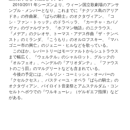
2010/2011 年シーズンより、ウィーン国立歌劇場のアンサ
ンブル・メンバーとなり、これまでに『ナクソス島のアリア
ドネ』の作曲家、『ばらの騎士』のオクタヴィアン、『コ
シ・ファン・トゥッテ』のドラベッラ、『カーチャ・カバノ
ヴァ』のヴァルヴァラ、『ホフマン物語』のニクラウス、
『メデア』のクレオサ、トーマス・アデス作曲『ザ・テンペ
スト』のミランダ、『こうもり』のオルロフスキー、『マハ
ゴニー市の興亡』のジェニー・ヒルなどを歌っている。
このほか、レパートリーはモーツァルトからシュトラウス
まで幅広く、『ウェルテル』のシャルロット、グルックの
『オルフェオ』、ヘンデルの『アリオダンテ』、『ファウス
トのごう罰』のマルグリートなども含まれている。
今後の予定には、ベルリン・コーミッシェ・オーパーの
『クセルクセス』、バスティーユ・オペラ『ばらの騎士』の
オクタヴィアン、バイロイト音楽祭とアムステルダム・コン
セルトヘボウでの『ワルキューレ』（ゲルギエフ指揮）など
がある。