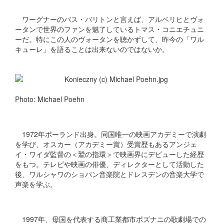
ワーグナーのバス・バリトンと言えば、アルベリヒとヴォ
ータンで世界のファンを魅了しているトマス・コニエチュニ
ーだ。特にこの人のヴォータンを聴かずして、昨今の「ワル
キューレ」を語ることは出来ないのではないか。
Photo: Michael Poehn
1972年ポーランド出身。同国唯一の映画アカデミーで演劇
を学び、オスカー（アカデミー賞）受賞歴もあるアンジェ
イ・ワイダ監督の＜鷲の指環＞で映画界にデビューした経歴
をもつ。テレビや映画の俳優、ディレクターとして活動した
後、ワルシャワのショパン音楽院とドレスデンの音楽大学で
声楽を学ぶ。
1997年、母国を代表する商工業都市ポズナニの歌劇場での