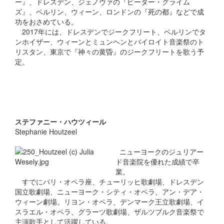
ー』、ドレスデン、ジェノヴァの『ピーター・グライム
ズ』、ベルリン、ウィーン、ロンドンの『死の都』などで成
功をおさめている。
2017年には、ドレスデンでジークフリート、ベルリンでタ
ンホイザー、ウィーンとミュンヘンとバイロイト音楽祭のト
リスタン、東京で『神々の黄昏』のジークフリートを歌う予
定。
ステファニー・ハウツィール
Stephanie Houtzeel
ニューヨークのジュリアー
ド音楽院を優れた成績で卒
業。
すでにパリ・オペラ座、チューリッヒ歌劇場、ドレスデン
国立歌劇場、ニューヨーク・シティ・オペラ、アン・デア・
ウィーン劇場。リヨン・オペラ、デンマーク王立歌劇場、イ
スラエル・オペラ、グラーツ歌劇場、ザルツブルク音楽祭で
主演歌手として活躍している。