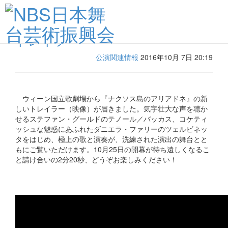
「ナクソス島のアリアドネ」新着
トレイラー
公演関連情報
2016年10月 7日 20:19
ウィーン国立歌劇場から『ナクソス島のアリアドネ』の新
しいトレイラー（映像）が届きました。気宇壮大な声を聴か
せるステファン・グールドのテノール／バッカス、コケティ
ッシュな魅惑にあふれたダニエラ・ファリーのツェルビネッ
タをはじめ、極上の歌と演奏が、洗練された演出の舞台とと
もにご覧いただけます。10月25日の開幕が待ち遠しくなるこ
と請け合いの2分20秒、どうぞお楽しみください！