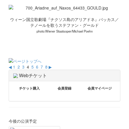
ウィーン国立歌劇場『ナクソス島のアリアドネ』バッカス／
テノールを歌うステファン・グールド
photo:Wiener Staatsoper/Michael Poehn
◀
1
2
3
4
5
6
7
8
▶
Webチケット
チケット購入
会員登録
会員マイページ
今後の公演予定