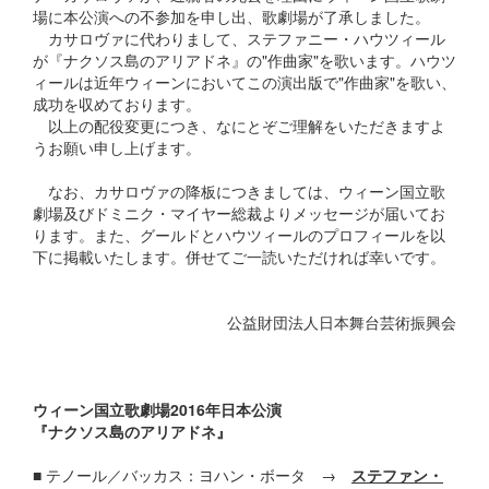
場に本公演への不参加を申し出、歌劇場が了承しました。
カサロヴァに代わりまして、ステファニー・ハウツィール
が『ナクソス島のアリアドネ』の"作曲家"を歌います。ハウツ
ィールは近年ウィーンにおいてこの演出版で"作曲家"を歌い、
成功を収めております。
以上の配役変更につき、なにとぞご理解をいただきますよ
うお願い申し上げます。
なお、カサロヴァの降板につきましては、ウィーン国立歌
劇場及びドミニク・マイヤー総裁よりメッセージが届いてお
ります。また、グールドとハウツィールのプロフィールを以
下に掲載いたします。併せてご一読いただければ幸いです。
公益財団法人日本舞台芸術振興会
ウィーン国立歌劇場2016年日本公演
『ナクソス島のアリアドネ』
■ テノール／バッカス：ヨハン・ボータ →
ステファン・