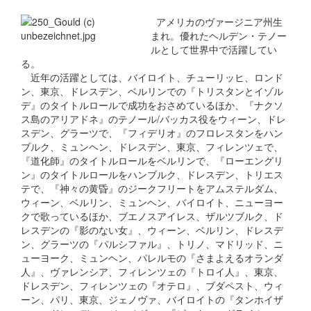
アメリカのヴァージニア州生
まれ。優れたヘルデン・テノー
ルとして世界中で活躍してい
る。
近年の活躍としては、バイロイト、チューリッヒ、ロンド
ン、東京、ドレスデン、ベルリンでの『トリスタンとイゾル
デ』のタイトルロールで成功をおさめているほか、『ナクソ
ス島のアリアドネ』のテノール/バッカス役をウィーン、ドレ
スデン、グラーツで、『フィデリオ』のフロレスタンをハン
ブルク、ミュンヘン、ドレスデン、東京、フィレンツェで、
『道化師』のタイトルロールをベルリンで、『ローエングリ
ン』のタイトルロールをハンブルク、ドレスデン、トリエス
テで、『神々の黄昏』のジークフリートをアムステルダム、
ウィーン、ベルリン、ミュンヘン、バイロイト、ニューヨー
クで歌っているほか、ブエノスアイレス、ザルツブルク、ド
レスデンの『影のない女』、ウィーン、ベルリン、ドレスデ
ン、グラーツの『パルシファル』、トリノ、マドリッド、ニ
ューヨーク、ミュンヘン、パレルモの『さまよえるオランダ
人』、ヴァレンシア、フィレンツェの『トロイ人』、東京、
ドレスデン、フィレンツェの『オテロ』、ブダペスト、ウィ
ーン、パリ、東京、ジェノヴァ、バイロイトの『タンホイザ