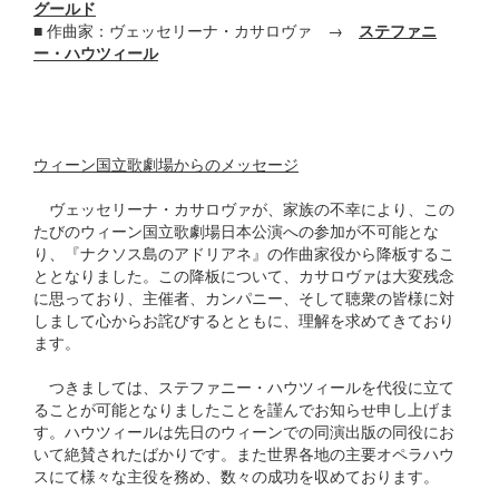
グールド
■ 作曲家：ヴェッセリーナ・カサロヴァ →
ステファニ
ー・ハウツィール
ウィーン国立歌劇場からのメッセージ
ヴェッセリーナ・カサロヴァが、家族の不幸により、この
たびのウィーン国立歌劇場日本公演への参加が不可能とな
り、『ナクソス島のアドリアネ』の作曲家役から降板するこ
ととなりました。この降板について、カサロヴァは大変残念
に思っており、主催者、カンパニー、そして聴衆の皆様に対
しまして心からお詫びするとともに、理解を求めてきており
ます。
つきましては、ステファニー・ハウツィールを代役に立て
ることが可能となりましたことを謹んでお知らせ申し上げま
す。ハウツィールは先日のウィーンでの同演出版の同役にお
いて絶賛されたばかりです。また世界各地の主要オペラハウ
スにて様々な主役を務め、数々の成功を収めております。