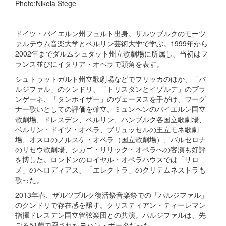
Photo:Nikola Stege
ドイツ・バイエルン州フュルト出身。ザルツブルクのモーツ
ァルテウム音楽大学とベルリン芸術大学で学ぶ。1999年から
2002年までダルムシュタット州立歌劇場に所属し、当初はフ
ランス並びにイタリア・オペラで頭角を表す。
シュトゥットガルト州立歌劇場などでフリッカのほか、「パ
ルジファル」のクンドリ、「トリスタンとイゾルデ」のブラ
ンゲーネ、「タンホイザー」のヴェーヌスを手がけ、ワーグ
ナー歌いとしての評価を確立。ミュンヘンのバイエルン国立
歌劇場、ドレスデン、ベルリン、ハンブルク各国立歌劇場、
ベルリン・ドイツ・オペラ、ブリュッセルの王立モネ歌劇
場、オスロのノルスケ・オペラ（国立歌劇場）、バルセロナ
のリセウ歌劇場、シカゴ・リリック・オペラへの客演も好評
を博した。ロンドンのロイヤル・オペラハウスでは「サロ
メ」のヘロディアス、「エレクトラ」のクリテムネストラも
歌った。
2013年春、ザルツブルク復活祭音楽祭での「パルジファル」
のクンドリで存在感を醸す。クリスティアン・ティーレマン
指揮ドレスデン国立管弦楽団との共演。パルジファルは、先
ごろ51歳で召されたヨハン・ボータだった。