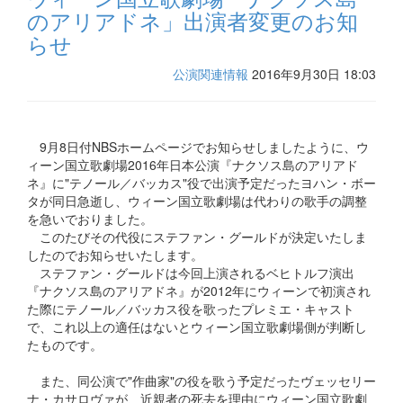
のアリアドネ」出演者変更のお知
らせ
公演関連情報
2016年9月30日 18:03
9月8日付NBSホームページでお知らせしましたように、ウ
ィーン国立歌劇場2016年日本公演『ナクソス島のアリアド
ネ』に"テノール／バッカス"役で出演予定だったヨハン・ボー
タが同日急逝し、ウィーン国立歌劇場は代わりの歌手の調整
を急いでおりました。
このたびその代役にステファン・グールドが決定いたしま
したのでお知らせいたします。
ステファン・グールドは今回上演されるベヒトルフ演出
『ナクソス島のアリアドネ』が2012年にウィーンで初演され
た際にテノール／バッカス役を歌ったプレミエ・キャスト
で、これ以上の適任はないとウィーン国立歌劇場側が判断し
たものです。
また、同公演で"作曲家"の役を歌う予定だったヴェッセリー
ナ・カサロヴァが、近親者の死去を理由にウィーン国立歌劇