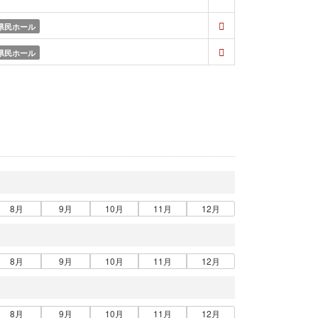
県民ホール
県民ホール
8月
9月
10月
11月
12月
8月
9月
10月
11月
12月
8月
9月
10月
11月
12月