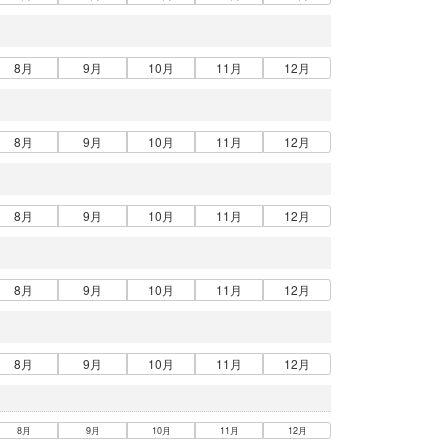
8月
9月
10月
11月
12月
8月
9月
10月
11月
12月
8月
9月
10月
11月
12月
8月
9月
10月
11月
12月
8月
9月
10月
11月
12月
8月
9月
10月
11月
12月