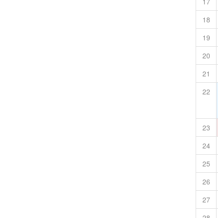
17
18
19
20
21
22
23
24
25
26
27
28