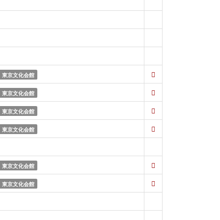
東京文化会館
東京文化会館
東京文化会館
東京文化会館
東京文化会館
東京文化会館