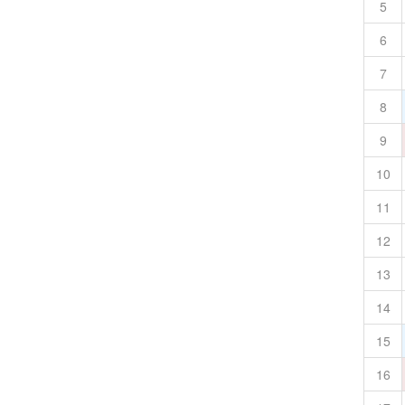
5
6
7
8
9
10
11
12
13
14
15
16