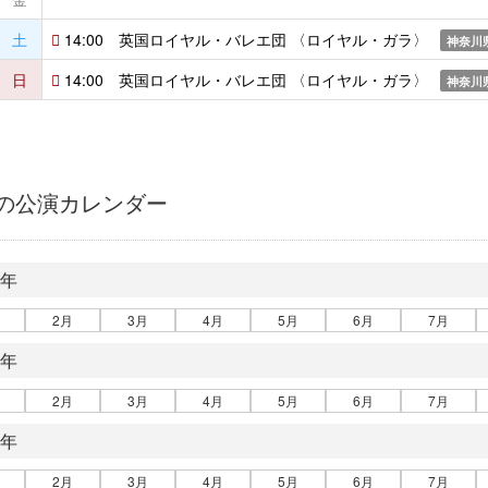
土
14:00 英国ロイヤル・バレエ団 〈ロイヤル・ガラ〉
神奈川
日
14:00 英国ロイヤル・バレエ団 〈ロイヤル・ガラ〉
神奈川
の公演カレンダー
5年
2月
3月
4月
5月
6月
7月
4年
2月
3月
4月
5月
6月
7月
3年
2月
3月
4月
5月
6月
7月