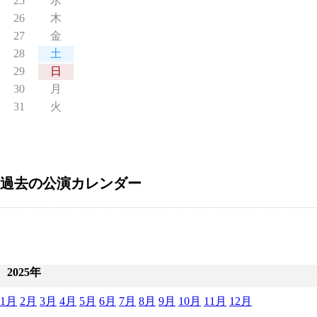
25
水
26
木
27
金
28
土
29
日
30
月
31
火
過去の公演カレンダー
2025年
1月
2月
3月
4月
5月
6月
7月
8月
9月
10月
11月
12月