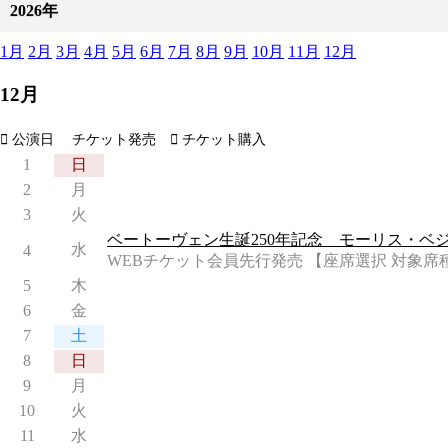
2026年
1月
2月
3月
4月
5月
6月
7月
8月
9月
10月
11月
12月
12月
公演日
チケット発売
チケット購入
1
日
2
月
3
火
ベートーヴェン生誕250年記念 モーリス・ベ
水
4
WEBチケット会員先行発売 【座席選択 対象席種/
5
木
6
金
7
土
8
日
9
月
10
火
11
水