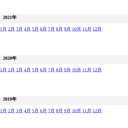
2021年
1月
2月
3月
4月
5月
6月
7月
8月
9月
10月
11月
12月
2020年
1月
2月
3月
4月
5月
6月
7月
8月
9月
10月
11月
12月
2019年
1月
2月
3月
4月
5月
6月
7月
8月
9月
10月
11月
12月