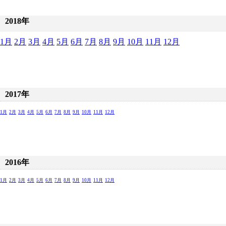
2018年
1月
2月
3月
4月
5月
6月
7月
8月
9月
10月
11月
12月
2017年
1月
2月
3月
4月
5月
6月
7月
8月
9月
10月
11月
12月
2016年
1月
2月
3月
4月
5月
6月
7月
8月
9月
10月
11月
12月