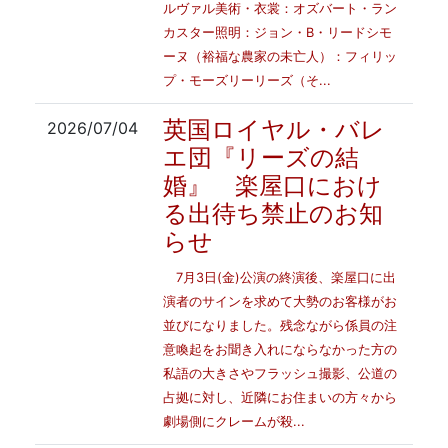
ルヴァル美術・衣裳：オズバート・ラン
カスター照明：ジョン・B・リードシモ
ーヌ（裕福な農家の未亡人）：フィリッ
プ・モーズリーリーズ（そ...
英国ロイヤル・バレ
2026/07/04
エ団『リーズの結
婚』 楽屋口におけ
る出待ち禁止のお知
らせ
7月3日(金)公演の終演後、楽屋口に出
演者のサインを求めて大勢のお客様がお
並びになりました。残念ながら係員の注
意喚起をお聞き入れにならなかった方の
私語の大きさやフラッシュ撮影、公道の
占拠に対し、近隣にお住まいの方々から
劇場側にクレームが殺...