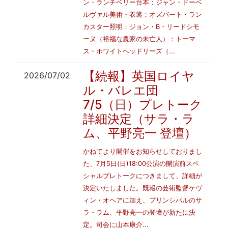
ン・ランチベリー台本：ジャン・ドーベ
ルヴァル美術・衣裳：オズバート・ラン
カスター照明：ジョン・B・リードシモ
ーヌ（裕福な農家の未亡人）：トーマ
ス・ホワイトヘッドリーズ（...
【続報】英国ロイヤ
2026/07/02
ル・バレエ団
7/5（日）プレトーク
詳細決定（サラ・ラ
ム、平野亮一 登壇）
かねてより開催をお知らせしておりまし
た、7月5日(日)18:00公演の開演前スペ
シャルプレトークにつきまして、詳細が
決定いたしました。既報の芸術監督ケヴ
ィン・オヘアに加え、プリンシパルのサ
ラ・ラム、平野亮一の登壇が新たに決
定。司会に山本康介...