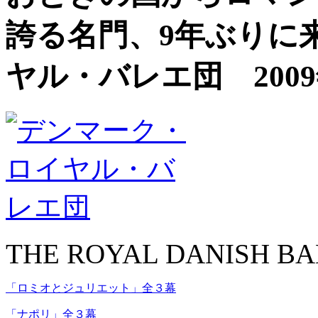
誇る名門、9年ぶりに
ヤル・バレエ団 200
THE ROYAL DANISH BA
「ロミオとジュリエット」全３幕
「ナポリ」全３幕