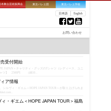
日本舞台芸術振興会
東京バレエ団
東京バレエ学校
日本語
English
お問い合わせ
販売受付開始
OPE JAPAN＞チャリティ・グッズのTシャツ（レディース、ユニ
】 2500円 （綿10...
メディア情報
ルヴィ・ギエム＜HOPE JAPAN TOUR＞が取り上げられま
.com...
ギエム＜HOPE JAPAN TOUR＞福島