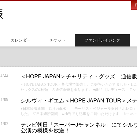
カレンダー
チケット
ファンドレイジング
＜HOPE JAPAN＞チャリティ・グッズ 通信
11/22
＜HOPE JAPAN TOUR＞各会場で販売し、ご好評いただきました＜H
セックスの2種類）の通信販売を承ります。 ●商品 【レディース Ｔシャツ
シルヴィ・ギエム＜HOPE JAPAN TOUR＞
11/09
●日本経済新聞 11月9日(水） モーリス・ベジャール振付「ボレロ」、シ
した。 ▽日本経済新聞 web刊でも記事をご覧いただけます。 http://s.nikkei
テレビ朝日「スーパーJチャンネル」にてシルヴィ・
11/03
公演の模様を放送！