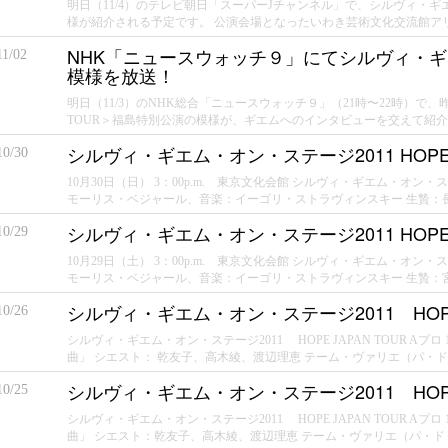
明日（11/4）のテレビ朝日「スーパーJチャンネル」で、シルヴィ・ギエム
様が紹介される予定です。 公演会場となったいわき芸術文化交流館アリ
NHK「ニュースウォッチ９」にてシルヴィ・ギエム
11/02
模様を放送！
明日（11/3）のNHK総合「ニュースウォッチ９」（21時〜22時）で、
TOUR＞福島特別公演の模様が、ギエムへのインタビューを交えて紹介さ
シルヴィ・ギエム・オン・ステージ2011 HOPE 
10/30
10月30日（日） 3：00p.m. 東京文化会館 シルヴィ・ギエム・オン・ステー
モーリス・ベジャール、音楽：イーゴリ・ストラヴィンスキー 生贄：長瀬直
シルヴィ・ギエム・オン・ステージ2011 HOPE 
10/29
10月29日（土） 3：00p.m. 東京文化会館 シルヴィ・ギエム・オン・ステー
モーリス・ベジャール、音楽：イーゴリ・ストラヴィンスキー 生贄：宮本祐
シルヴィ・ギエム・オン・ステージ2011 HOPE
10/26
シルヴィ・ギエム・オン・ステージ2011 HOPE JAPAN TOUR Aプロ 
曲」 シエスト： 乾友子、高木綾、渡辺理恵 テーム・ヴァリエ（パ・ド・
シルヴィ・ギエム・オン・ステージ2011 HOPE
10/25
シルヴィ・ギエム・オン・ステージ2011 HOPE JAPAN TOUR Aプロ 
曲」 シエスト：乾友子、高木綾、渡辺理恵 テーム・ヴァリエ（パ・ド・