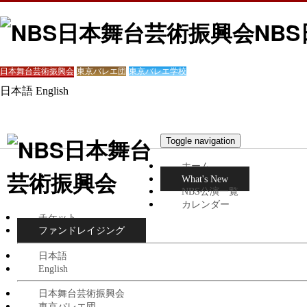
NB
日本舞台芸術振興会
東京バレエ団
東京バレエ学校
日本語
English
Toggle navigation
ホーム
What's New
NBS公演一覧
カレンダー
チケット
ファンドレイジング
日本語
English
日本舞台芸術振興会
東京バレエ団