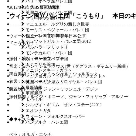
パリ・オペラ座バレエ団
ミラノ・スカラ座
2012/04/28
[
NBS最新情報
]
英国ロイヤル・バレエ団
ウィーン国立バレエ団「こうもり」 本日の
マラーホフの贈り物
マニュエル・ルグリの新しき世界
モーリス・ベジャール・バレエ団
ウィーン国立歌劇場
ウィーン国立バレエ団 2012年日本公演
シュツットガルト・バレエ団-2012
「こうもり」
バルバラ・フリットリ
モンテカルロ・バレエ団
ウィーン国立バレエ団
振付・演出：ローラン・プティ
カテゴリを追加
音楽：ヨハン・シュトラウスⅡ世（ダグラス・ギャムリー編曲）
＜ニジンスキー・ガラ＞
舞台美術：ジャン＝ミッシェル・ウィルモット
＜コジョカル ドリーム・プロジェクト＞
衣裳：ルイザ・スピナテッリ
英国バーミンガム・ロイヤル・バレエ団
最新情報
装置制作・照明：ジャン＝ミッシェル・デジレ
更新履歴
振付指導：ルイジ・ボニーノ、ジャン・フィリップ・アルノー
モバイル
シルヴィ・ギエム オン・ステージ2011
エオンナガタ
ウィーン・フォルクスオーパー
◆キャスト◆
ハンブルク・バレエ団
ベラ：オルガ・エシナ