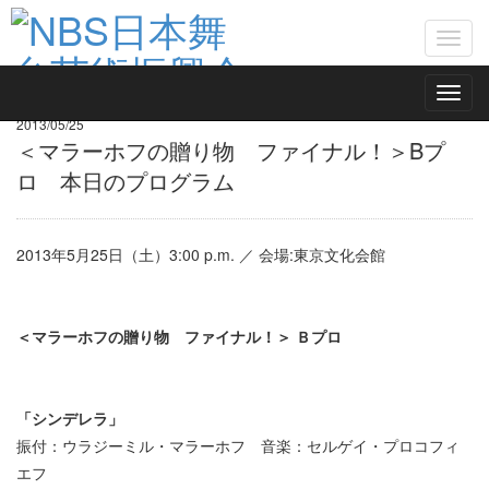
What's New
Toggl
News List
navig
Toggl
navig
2013/05/25
＜マラーホフの贈り物 ファイナル！＞Bプ
ロ 本日のプログラム
2013年5月25日（土）3:00 p.m. ／ 会場:東京文化会館
＜マラーホフの贈り物 ファイナル！＞ Ｂプロ
「シンデレラ」
振付：ウラジーミル・マラーホフ 音楽：セルゲイ・プロコフィ
エフ