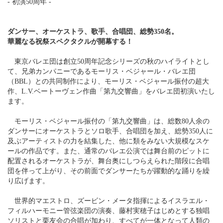
- 初演50周年 -
ダンサー、オーケストラ、歌手、合唱団、総勢350名。
華麗なる祝祭スペクタクルが開幕する！
東京バレエ団は創立50周年記念シリーズの秋のハイライトとし
て、兄弟カンパニーであるモーリス・ベジャール・バレエ団
（BBL）との共同制作により、モーリス・ベジャール振付の超大
作、L.V.ベートーヴェン作曲「第九交響曲」をバレエ団初演いたし
ます。
モーリス・ベジャール振付の「第九交響曲」は、総数80人余の
ダンサーにオーケストラとソロ歌手、合唱団を加え、総勢350人に
及ぶアーティストの力を結集した、他に類をみない大規模なスケ
ールの作品です。また、通常のバレエ公演では舞台前のピットに
配置されるオーケストラが、舞台奥にしつらえられた階段に合唱
団を伴って上がり、その前面でダンサーたちが躍動的な踊りを繰
り広げます。
世界的マエストロ、ズービン・メータ指揮によるイスラエル・
フィルハーモニー管弦楽団の演奏、藤村実穂子はじめとする独唱
ソリストと栗友会の合唱が加わり、すべてが一体となって人類の