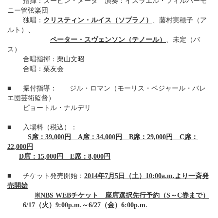
指揮：ズービン・メータ 演奏：イスラエル・フィルハーモ
ニー管弦楽団
独唱：
クリスティン・ルイス（ソプラノ）
、藤村実穂子（ア
ルト）、
ペーター・スヴェンソン（テノール）
、未定（バ
ス）
合唱指揮：栗山文昭
合唱：栗友会
■
振付指導：
ジル・ロマン（モーリス・ベジャール・バレ
エ団芸術監督）
ピョートル・ナルデリ
■
入場料（税込）：
S席：39,000円 A席：34,000円 B席：29,000円 C
席：
22,000円
D席：15,000円 E席：8,000円
■
チケット発売開始：
2014年7月5日（土）10:00a.m.より一斉発
売開始
※NBS WEBチケット 座席選択先行予約（S～C券まで）
6/17（火）9:00p.m.～6/27（金）6:00p.m.