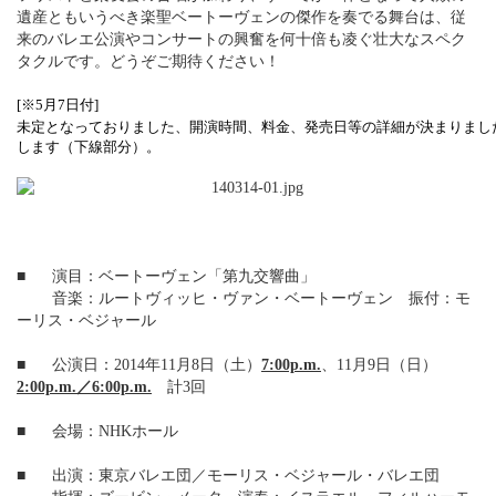
遺産ともいうべき楽聖ベートーヴェンの傑作を奏でる舞台は、従
来のバレエ公演やコンサートの興奮を何十倍も凌ぐ壮大なスペク
タクルです。どうぞご期待ください！
[※5月7日付]
未定となっておりました、開演時間、料金、発売日等の詳細が決まりまし
します（下線部分）。
■
演目：ベートーヴェン「第九交響曲」
音楽：ルートヴィッヒ・ヴァン・ベートーヴェン 振付：モ
ーリス・ベジャール
■
公演日：2014年11月8日（土）
7:00p.m.
、11月9日（日）
2:00p.m.／6:00p.m.
計3回
■
会場：NHKホール
■
出演：東京バレエ団／モーリス・ベジャール・バレエ団