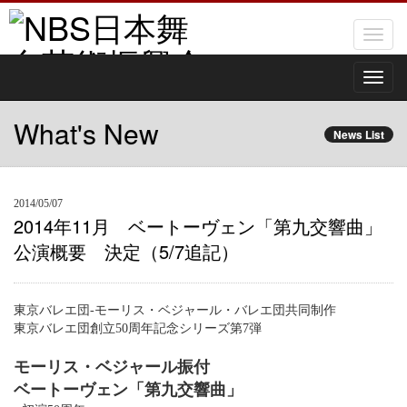
Toggl
naviga
Toggl
naviga
What's New
News List
2014/05/07
2014年11月 ベートーヴェン「第九交響曲」
公演概要 決定（5/7追記）
東京バレエ団-モーリス・ベジャール・バレエ団共同制作
東京バレエ団創立50周年記念シリーズ第7弾
モーリス・ベジャール振付
ベートーヴェン「第九交響曲」