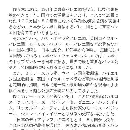
佐々木忠次は、1964年に東京バレエ団を設立、以後代表を
務めてきました。国内での活動はもとより、これまで29回に
わたり３０カ国１５３都市において747回の海外公演を実施す
るなどの、日本から世界に発信するバレエ団として東京バレ
エ団を育ててまいりました。
そのかたわら、パリ・オペラ座バレエ団、英国ロイヤル・
バレエ団、モーリス・ベジャール・バレエ団などの著名なバ
レエ団を招聘し、日本に紹介。1976年から3年に一度開催し１
４回続いている＜世界バレエフェスティバル＞では、世界中
のトップダンサーを日本に招き、世界で最も重要なバレエ公
演として国際的に知られるようになりました。
また、ミラノ・スカラ座、ウィーン国立歌劇場、バイエル
ン国立歌劇場、英国ロイヤル・オペラなど欧米の名門歌劇場
を定期的に招聘。日本で超一流の歌劇場の舞台を現地のまま
観られる引っ越し公演の実現に尽力してきました。
多くのアーティストと親交があり、ことに指揮者のカルロ
ス・クライバー、ズービン・メータ、ダニエル・バレンボイ
ム、リッカルド・ムーティ、また振付家のモーリス・ベジャ
ール、ジョン・ノイマイヤーとは格別の交誼を結びました。
「日本のディアギレフ」の異名をとり、８カ国から受章、
これらの活動や著作を通じて、佐々木が我が国の音楽・バレ