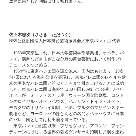
エ界に果たした功績は計り知れません。
佐々木忠次（ささき ただつぐ）
NBS公益財団法人日本舞台芸術振興会／東京バレエ団 代表
1933年東京生まれ。日本大学芸術学部卒業後、オペラ、バ
レエ、演劇などさまざまな分野の舞台芸術において制作プロ
デュースをつとめる。
1964年に東京バレエ団を設立以来、国内はもとより、29次
747回にわたる海外公演を実現し、東京バレエ団のレベルを欧
米の著名なバレエ団と並ぶところまで引き上げることに成功
した。東京バレエ団は海外では30カ国153都市で公演、パリ・
オペラ座、ミラノ・スカラ座、ウィーン国立歌劇場、ロンド
ンのロイヤル・オペラハウス、ベルリン・ドイツ・オペラ、
モスクワのボリショイ劇場、ペテルブルグのマリインスキー
劇場など、ヨーロッパのほとんどの名門オペラハウスに日本
のバレエ団としては初出演を飾っている。
東京バレエ団創立以来、プリセツカヤ、アロンソ、フォン
ティーンにはじまる世界の著名ダンサーを招聘し共演を重ね