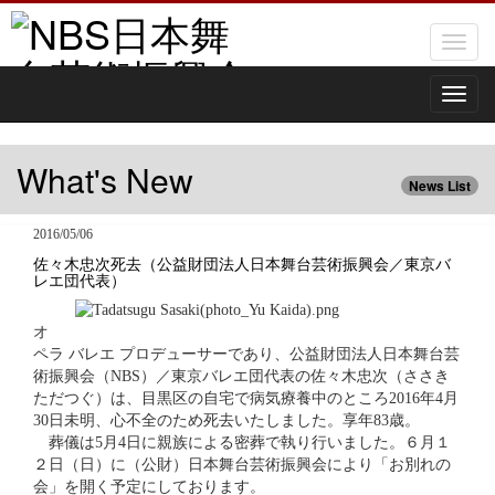
Toggl
naviga
Toggl
naviga
What's New
News List
2016/05/06
佐々木忠次死去（公益財団法人日本舞台芸術振興会／東京バ
レエ団代表）
オ
ペラ バレエ プロデューサーであり、公益財団法人日本舞台芸
術振興会（NBS）／東京バレエ団代表の佐々木忠次（ささき
ただつぐ）は、目黒区の自宅で病気療養中のところ2016年4月
30日未明、心不全のため死去いたしました。享年83歳。
葬儀は5月4日に親族による密葬で執り行いました。６月１
２日（日）に（公財）日本舞台芸術振興会により「お別れの
会」を開く予定にしております。