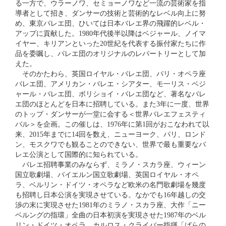
る一方で、ウラーノワ、セミョーノワなど一流の芸術家を指
導者として招き、ダンサーの技術と芸術的なレベル向上に努
め、東京バレエ団、ひいては日本バレエ界の飛躍的レベル・
アップに貢献した。1980年代後半以降はベジャール、ノイマ
イヤー、キリアンといった20世紀を代表する振付家たちに作
品を委嘱し、バレエ団のオリジナルのレパートリーとして加
えた。
そのかたわら、英国ロイヤル・バレエ団、パリ・オペラ座
バレエ団、アメリカン・バレエ・シアター、モ一リス・ベジ
ャール・バレエ団、ボリショイ・バレエ団など、著名なバレ
エ団のほとんどを日本に招聘している。また3年に一度、世界
のトップ・ダンサーが一堂に会する＜世界バレエフェスティ
バル＞を企画。この催しは、1976年に第1回がおこなわれて以
来、2015年までに14回を数え、ニューヨーク、パリ、ロンド
ン、モスクワでも観ることのできない、世界で最も重要なバ
レエ公演として国際的に知られている。
バレエ招聘事業のみならず、ミラノ・スカラ座、ウィーン
国立歌劇場、バイエルン国立歌劇場、英国ロイヤル・オペ
ラ、ベルリン・ドイツ・オペラなど欧米の名門歌劇場を幾度
も招聘し日本公演を実現させている。なかでも16年越しの交
渉の末に実現させた1981年のミラノ・スカラ座、大作「ニー
ベルングの指環」全曲の日本初演を実現させた1987年のベル
リン・ドイツ・オペラ、カルロス・クライバー指揮「ばらの