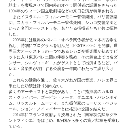
騎士」を実現させて国内外のオペラ関係者の話題をさらった
1994年のウィーン国立歌劇場などの来日公演が特筆される。
またイスラエル・フィルハーモニー管弦楽団、パリ管弦楽
団、スカラ・フィルハーモニー管弦楽団、シカゴ交響楽団と
いった名門オーケストラを、名だたる指揮者たちと共に招聘
した。
2003年には世界のバレエ・オペラ関係者が佐々木の古希を
祝し、特別にプログラムを組んだ〈FESTA2003〉を開催。世
界三大オーケストラの一つであるシカゴ交響楽団が初めてピ
ットに入り東京バレエ団の伴奏を務め、その舞台上では名ダ
ンサー、シルヴィ・ギエムがゲストとして出演するなど、バ
レエ・音楽界が注目する公演を一年間にわたって繰り広げ
た。
これらの活動を通し、佐々木がわが国の音楽、バレエ界に
果たした功績は計り知れない。
多くのアーティストと親交があり、ことに指揮者のカルロ
ス・クライバー、ズービン・メータ、ダニエル・バレンボイ
ム、リッカルド・ムーティ、また振付家のモーリス・ベジャ
ール、ジョン・ノイマイヤーとは格別の交誼を結んだ。
2014年にフランス政府より授与された〈国家功労勲章グラ
ントフィシエ〉をはじめ、8か国から多くの賞／勲章を受章し
ている。