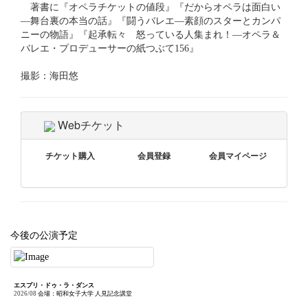
著書に『オペラチケットの値段』『だからオペラは面白い
―舞台裏の本当の話』『闘うバレエ―素顔のスターとカンパ
ニーの物語』『起承転々 怒っている人集まれ！―オペラ＆
バレエ・プロデューサーの紙つぶて156』
撮影：海田悠
Tweet
Webチケット
チケット購入
会員登録
会員マイページ
今後の公演予定
エスプリ・ドゥ・ラ・ダンス
2026/08
会場：昭和女子大学 人見記念講堂