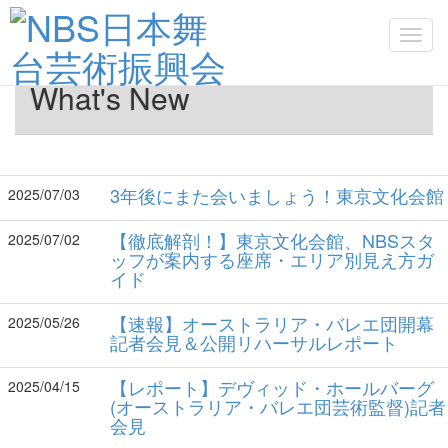
Toggl
navig
What's New
3年後にまた会いましょう！東京文化会館
2025/07/03
【徹底解剖！】東京文化会館、NBSスタ
2025/07/02
ッフが案内する座席・エリア別見え方ガ
イド
【速報】オーストラリア・バレエ団開幕
2025/05/26
記者会見＆公開リハーサルレポート
【レポート】デヴィッド・ホールバーグ
2025/04/15
(オーストラリア・バレエ団芸術監督)記者
会見