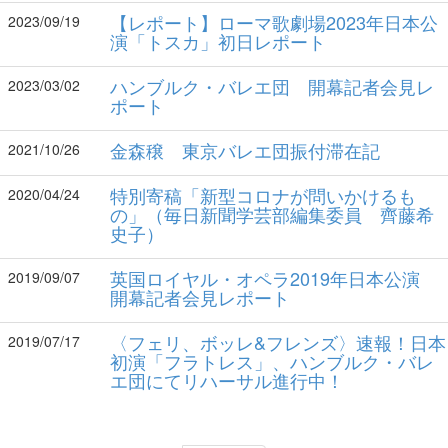
【レポート】ローマ歌劇場2023年日本公
2023/09/19
演「トスカ」初日レポート
ハンブルク・バレエ団 開幕記者会見レ
2023/03/02
ポート
金森穣 東京バレエ団振付滞在記
2021/10/26
特別寄稿「新型コロナが問いかけるも
2020/04/24
の」（毎日新聞学芸部編集委員 齊藤希
史子）
英国ロイヤル・オペラ2019年日本公演
2019/09/07
開幕記者会見レポート
〈フェリ、ボッレ&フレンズ〉速報！日本
2019/07/17
初演「フラトレス」、ハンブルク・バレ
エ団にてリハーサル進行中！